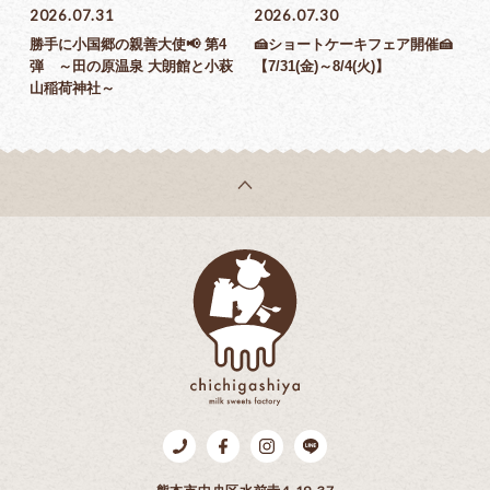
2026.07.31
2026.07.30
勝手に小国郷の親善大使📢 第4
🍰ショートケーキフェア開催🍰
弾 ～田の原温泉 大朗館と小萩
【7/31(金)～8/4(火)】
山稲荷神社～
乳菓子屋
Tel.096-383-8878
Facebook
Instagram
LINE