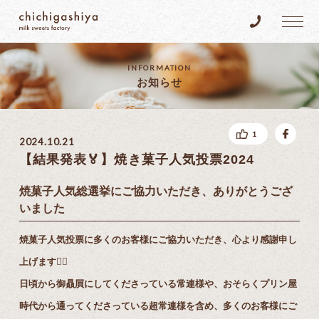
乳菓子屋
Tel.096-383
INFORMATION
お知らせ
fac
1
2024.10.21
【結果発表🏅】焼き菓子人気投票2024
焼菓子人気総選挙にご協力いただき、ありがとうござ
いました
焼菓子人気投票に多くのお客様にご協力いただき、心より感謝申し
上げます🙇‍♀️
日頃から御贔屓にしてくださっている常連様や、おそらくプリン屋
時代から通ってくださっている超常連様を含め、多くのお客様にご