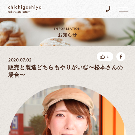
乳菓子屋
Tel.096-383
INFORMATION
お知らせ
fac
1
2020.07.02
販売と製造どちらもやりがい◎〜松本さんの
場合〜