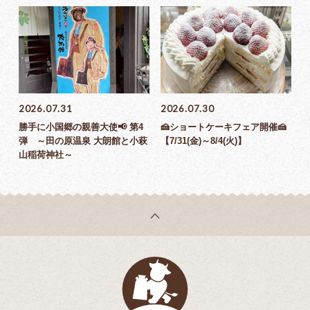
2026.07.31
2026.07.30
勝手に小国郷の親善大使📢 第4
🍰ショートケーキフェア開催🍰
弾 ～田の原温泉 大朗館と小萩
【7/31(金)～8/4(火)】
山稲荷神社～
乳菓子屋