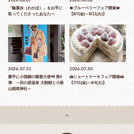
2026.08.07
2026.08.06
「輪菓歩（わかほ）」をお手に
🫐ブルーベリーフェア開催🫐
取ってくださったあなたへ
【8/7(金)～8/11(火)】
2026.07.31
2026.07.30
勝手に小国郷の親善大使📢 第4
🍰ショートケーキフェア開催🍰
弾 ～田の原温泉 大朗館と小萩
【7/31(金)～8/4(火)】
山稲荷神社～