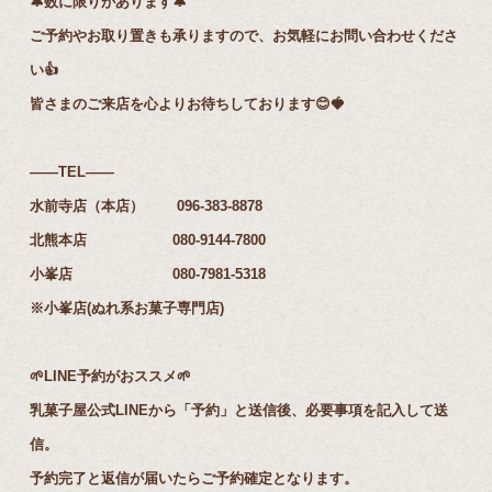
🔔数に限りがあります🔔
ご予約やお取り置きも承りますので、お気軽にお問い合わせくださ
い👍️
皆さまのご来店を心よりお待ちしております😊🍓
——TEL——
水前寺店（本店） 096-383-8878
北熊本店 080-9144-7800
小峯店 080-7981-5318
※小峯店(ぬれ系お菓子専門店)
🌱LINE予約がおススメ🌱
乳菓子屋公式LINEから「予約」と送信後、必要事項を記入して送
信。
予約完了と返信が届いたらご予約確定となります。