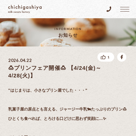
乳菓子屋
Tel.096-383
INFORMATION
お知らせ
fac
1
2026.04.22
🍮プリンフェア開催🍮 【4/24(金)～
4/28(火)】
“はじまりは、小さなプリン屋でした・・・“
乳菓子屋の原点とも言える、ジャージー牛乳🐄たっぷりのプリン🍮
ひとくち食べれば、とろける口どけに思わず笑顔に…✨