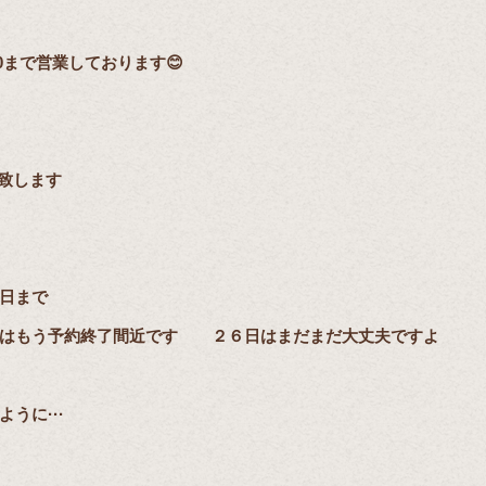
00まで営業しております😊
い致します
日まで
はもう予約終了間近です
２６日はまだまだ大丈夫ですよ
うに···