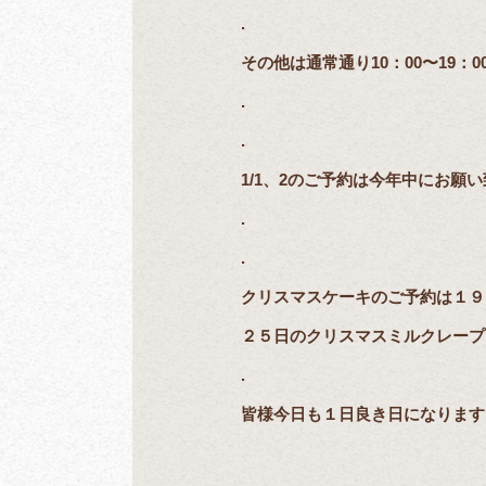
.
その他は通常通り10：00〜19：
.
.
1/1、2のご予約は今年中にお願
.
.
クリスマスケーキのご予約は１９
２５日のクリスマスミルクレープ
.
皆様今日も１日良き日になりますよ