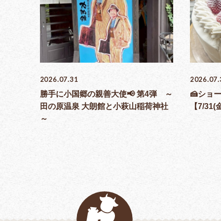
2026.07.31
2026.07.
勝手に小国郷の親善大使📢 第4弾 ～
🍰ショ
田の原温泉 大朗館と小萩山稲荷神社
【7/31(
～
乳菓子屋