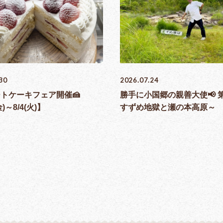
30
2026.07.24
ートケーキフェア開催🍰
勝手に小国郷の親善大使📢 
金)～8/4(火)】
すずめ地獄と瀬の本高原～