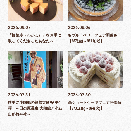
2026.08.07
2026.08.06
「輪菓歩（わかほ）」をお手に
🫐ブルーベリーフェア開催🫐
取ってくださったあなたへ
【8/7(金)～8/11(火)】
2026.07.31
2026.07.30
勝手に小国郷の親善大使📢 第4
🍰ショートケーキフェア開催🍰
弾 ～田の原温泉 大朗館と小萩
【7/31(金)～8/4(火)】
山稲荷神社～