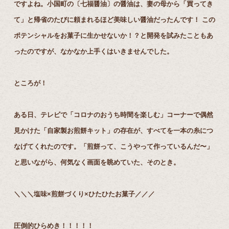
ですよね。⼩国町の〔七福醤油〕の醤油は、妻の⺟から「買ってき
て」と帰省のたびに頼まれるほど美味しい醤油だったんです！ この
ポテンシャルをお菓⼦に⽣かせないか！？と開発を試みたこともあ
ったのですが、なかなか上⼿くはいきませんでした。
ところが！
ある⽇、テレビで「コロナのおうち時間を楽しむ」コーナーで偶然
⾒かけた「⾃家製お煎餅キット」の存在が、すべてを⼀本の⽷につ
なげてくれたのです。「煎餅って、こうやって作っているんだ〜」
と思いながら、何気なく画⾯を眺めていた、そのとき。
＼＼＼塩味×煎餅づくり×ひたひたお菓⼦／／／
圧倒的ひらめき！！！！！