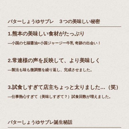
バターしょうゆサブレ ３つの美味しい秘密
1.熊本の美味しい⾷材がたっぷり
―⼩国の七福醤油×⼩国ジャージー⽜乳 奇跡の出会い！
2.常連様の声を反映して、より美味しく
―製法も味も微調整を繰り返し、完成させました。
3.試⾷しすぎて店主ちょっと太りました…（笑）
―仕事熱⼼すぎて（美味しすぎて？）試⾷回数が増えました。
バターしょうゆサブレ誕⽣秘話