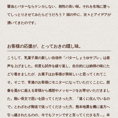
醤油とバターならケンカしない、相性の良い味。それを⽣地に塗っ
てしっとりさせてみたらどうだろう？ 頭の中に、次々とアイデアが
湧いてきたのです。
お客様の応援が、とっておきの隠し味。
こうして、乳菓⼦屋の新しい⾃信作「バターしょうゆサブレ」は産
声を上げました。何度も試作を繰り返し、⾃分的には納得の味にた
どり着きましたが、お菓⼦はお客様が美味しいと思ってくれてこ
そ。そこで、常連のお客様にモニターになっていただくことに。想
像を遥かに超える皆様から感想やメッセージをお寄せいただきまし
た。熱い⻑⽂で思いを語ってくださった⽅、「遠くに住んでいるの
で」とわざわざ郵送で送ってくださった⽅。熊本地震を機に遠⽅へ
引っ越されたものの、今でもファンですと⾔ってくださる⽅…。本