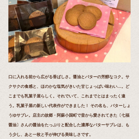
⼝に⼊れる前から広がる⾹ばしさ。醤油とバターの芳醇なコク。サ
クサクの⾷感と、ほのかな塩気がきいた⽢じょっぱい味わい…。ど
こまでも乳菓⼦屋らしく。それでいて、これまでとはまったく違
う。乳菓⼦屋の新しい代表作ができました！ その名も、バターしょ
うゆサブレ。店主の故郷・阿蘇⼩国町で昔から愛されてきた〔七福
醤油〕さんの醤油をたっぷりと配合した濃厚なバターサブレは、も
う少し、あと⼀枚と⼿が伸びる美味しさです。