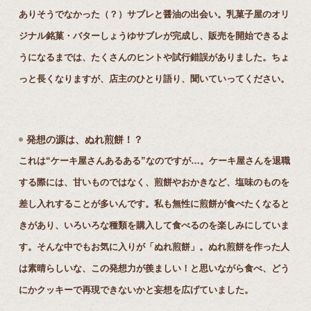
ありそうでなかった（？）サブレと醤油の出会い。乳菓⼦屋のオリ
ジナル銘菓・バターしょうゆサブレが完成し、販売を開始できるよ
うになるまでは、たくさんのヒントや試⾏錯誤がありました。ちょ
っと⻑くなりますが、店主のひとり語り、聞いていってください。
発想の源は、ぬれ煎餅！？
これは“ケーキ屋さんあるある”なのですが…。ケーキ屋さんを退職
する際には、⽢いものではなく、煎餅やおかきなど、塩味のものを
差し⼊れすることが多いんです。私も無性に煎餅が⾷べたくなると
きがあり、いろいろな種類を購⼊して⾷べるのを楽しみにしていま
す。そんな中でもお気に⼊りが「ぬれ煎餅」。ぬれ煎餅を作った⼈
は素晴らしいな、この発想⼒が羨ましい！と思いながら⾷べ、どう
にかクッキーで再現できないかと妄想を広げていました。