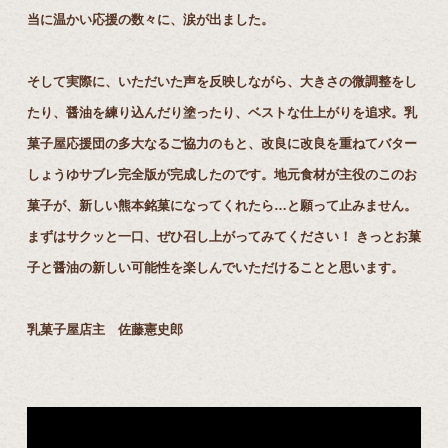
当に温かい応援の数々に、涙が出ました。
そして実際に、いただいた声を反映しながら、⼤きさの微調整をし
たり、醤油を練り込んだり塗ったり、ベストな仕上がりを追求。乳
菓⼦屋応援団の多⼤なるご協⼒のもと、改良に改良を重ねてバター
しょうゆサブレ完全版が完成したのです。地元⾷材が主役のこのお
菓⼦が、新しい熊本銘菓になってくれたら…と願って⽌みません。
まずはサクッと⼀⼝、ぜひ召し上がってみてください！ きっとお菓
⼦と醤油の新しい可能性を楽しんでいただけることと思います。
乳菓⼦屋店主 佐藤憲史郎