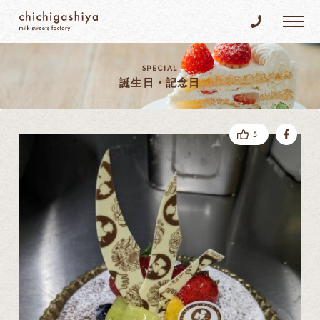
乳菓子屋
Tel.096-383
SPECIAL
誕生日・記念日
fac
5