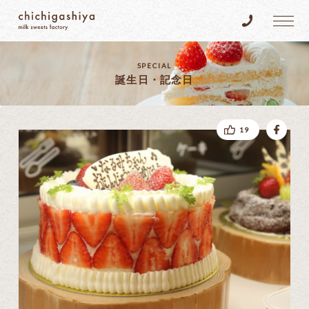
乳菓子屋
Tel.096-383
SPECIAL
誕生日・記念日
fac
19