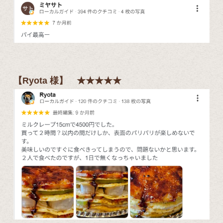
【Ryota
様】 ★★★★★