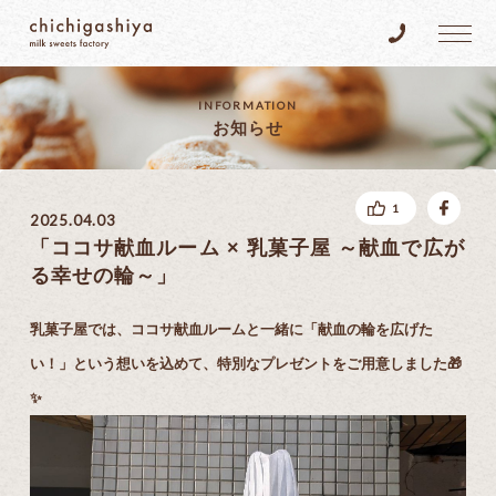
乳菓子屋
Tel.096-383
INFORMATION
お知らせ
fac
1
2025.04.03
「ココサ献血ルーム × 乳菓子屋 ～献血で広が
る幸せの輪～」
乳菓子屋では、ココサ献血ルームと一緒に「献血の輪を広げた
い！」という想いを込めて、特別なプレゼントをご用意しました🎁
✨