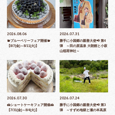
2026.08.06
2026.07.31
🫐ブルーベリーフェア開催🫐
勝手に小国郷の親善大使📢 第4
【8/7(金)～8/11(火)】
弾 ～田の原温泉 大朗館と小萩
山稲荷神社～
2026.07.30
2026.07.24
🍰ショートケーキフェア開催🍰
勝手に小国郷の親善大使📢 第3
【7/31(金)～8/4(火)】
弾 ～すずめ地獄と瀬の本高原