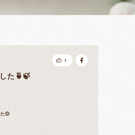
facebookでシェアする
1
た🍵🍃
た😊