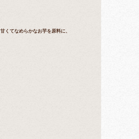
た甘くてなめらかなお芋を原料に、
。