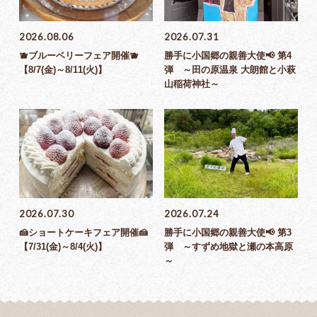
2026.08.06
2026.07.31
🫐ブルーベリーフェア開催🫐
勝手に小国郷の親善大使📢 第4
【8/7(金)～8/11(火)】
弾 ～田の原温泉 大朗館と小萩
山稲荷神社～
2026.07.30
2026.07.24
🍰ショートケーキフェア開催🍰
勝手に小国郷の親善大使📢 第3
【7/31(金)～8/4(火)】
弾 ～すずめ地獄と瀬の本高原
～