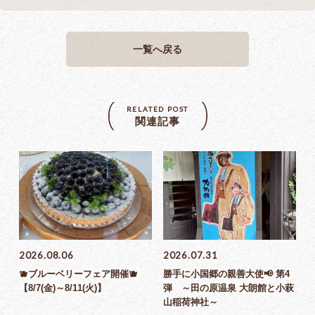
一覧へ戻る
RELATED POST
関連記事
2026.08.06
2026.07.31
🫐ブルーベリーフェア開催🫐
勝手に小国郷の親善大使📢 第4
【8/7(金)～8/11(火)】
弾 ～田の原温泉 大朗館と小萩
山稲荷神社～