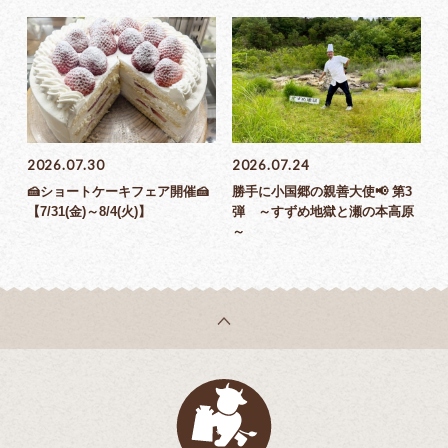
2026.07.30
2026.07.24
🍰ショートケーキフェア開催🍰
勝手に小国郷の親善大使📢 第3
【7/31(金)～8/4(火)】
弾 ～すずめ地獄と瀬の本高原
～
乳菓子屋