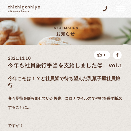
乳菓子屋
Tel.096-383
INFORMATION
お知らせ
fac
1
2021.11.10
今年も社員旅行手当を支給しました😊 Vol.1
今年こそは！？と社員皆で待ち望んだ乳菓子屋社員旅
行
各々期待を膨らませていた矢先、コロナウイルスでやむを得ず断念
することに…
ですが！