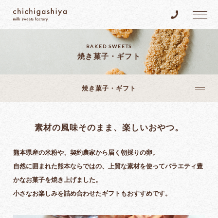
乳菓子屋
Tel.096-383
BAKED SWEETS
焼き菓子・ギフト
焼き菓子・ギフト
焼き菓子
素材の風味そのまま、楽しいおやつ。
ギフト
熊本県産の米粉や、契約農家から届く朝採りの卵。
自然に囲まれた熊本ならではの、上質な素材を使ってバラエティ豊
かなお菓子を焼き上げました。
小さなお楽しみを詰め合わせたギフトもおすすめです。