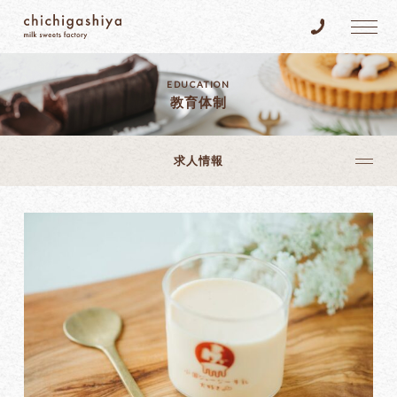
乳菓子屋
Tel.096-383
EDUCATION
教育体制
求人情報
求人情報
ヒストリー
店主について
ぶっちゃけ乳菓子屋
スタッフ紹介